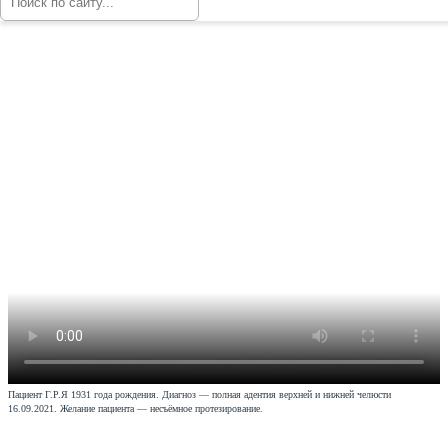
Пациент Г.Р.Я 1931 года рождения. Диагноз — полная адентия верхней и нижней челюсти
16.09.2021. Желание пациента — несъёмное протезирование.