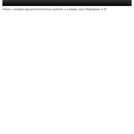
Отзыв о лечении пародонтологических проблем, в клинике, врач Шангареева А.И.