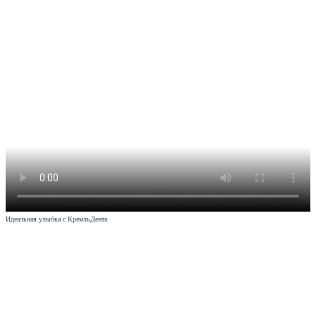
Идеальная улыбка с КремльДента