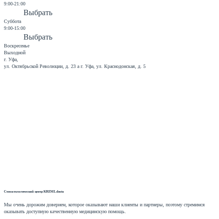
9:00-21:00
Выбрать
Суббота
9:00-15:00
Выбрать
Воскресенье
Выходной
г. Уфа,
ул. Октябрьской Революции, д. 23 а
г. Уфа, ул. Краснодонская, д. 5
Стоматологический центр
KREMLdenta
Мы очень дорожим доверием, которое оказывают наши клиенты и партнеры, поэтому стремимся
оказывать доступную качественную медицинскую помощь.