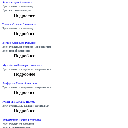
Халилов Ирек Саитович
Врач стоматолог-ортопед
Врач высшей категории
Подробнее
Тастиев Салават Семенович
Врач стоматолог-ортопед
Подробнее
Волков Станислав Юрьевич
Врач стоматолог-терапевт, микроскопист
Врач первой категории
Подробнее
Муллабаева Зимфира Шамилевна
Врач стоматолог-терапевт, микроскопист
Подробнее
Ягафарова Лилия Финатовна
Врач стоматолог-терапевт, микроскопист
Подробнее
Румия Ильдаровна Ишеева
Врач стоматолог, терапевт-реставратор
Подробнее
Хужахметова Ралина Равиловна
Врач стоматолог-ортодонт
Врач высшей категории