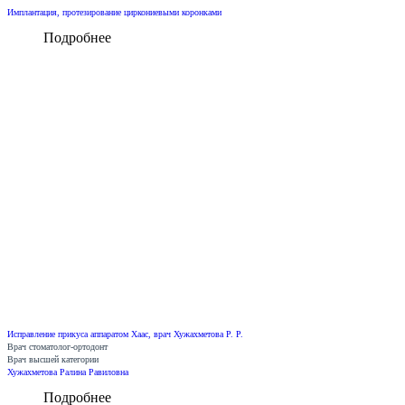
Имплантация, протезирование циркониевыми коронками
Подробнее
Исправление прикуса аппаратом Хаас, врач Хужахметова Р. Р.
Врач стоматолог-ортодонт
Врач высшей категории
Хужахметова Ралина Равиловна
Подробнее