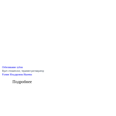
Отбеливание зубов
Врач стоматолог, терапевт-реставратор
Румия Ильдаровна Ишеева
Подробнее