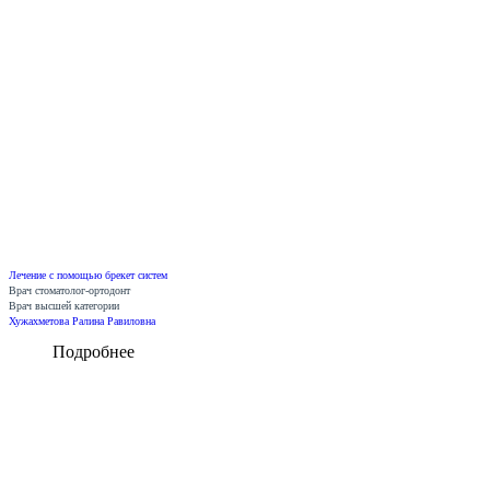
Лечение с помощью брекет систем
Врач стоматолог-ортодонт
Врач высшей категории
Хужахметова Ралина Равиловна
Подробнее