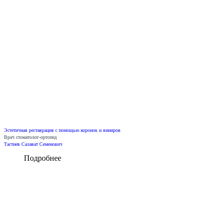
Эстетичная реставрация с помощью коронок и виниров
Врач стоматолог-ортопед
Тастиев Салават Семенович
Подробнее