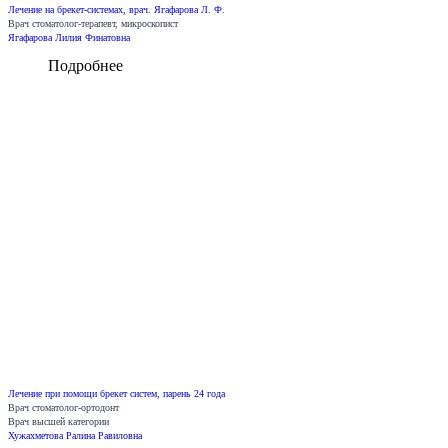
Лечение на брекет-системах, врач. Ягафарова Л. Ф.
Врач стоматолог-терапевт, микроскопист
Ягафарова Лилия Финатовна
Подробнее
Лечение при помощи брекет систем, парень 24 года
Врач стоматолог-ортодонт
Врач высшей категории
Хужахметова Ралина Равиловна