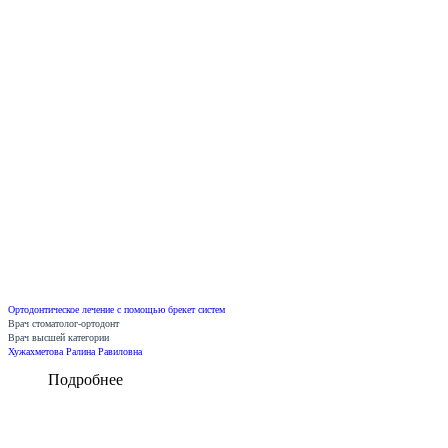
Ортодонтическое лечение с помощью брекет систем
Врач стоматолог-ортодонт
Врач высшей категории
Хужахметова Ралина Равиловна
Подробнее