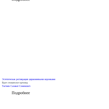
Эстетическая реставрация циркониевыми коронками
Врач стоматолог-ортопед
Тастиев Салават Семенович
Подробнее