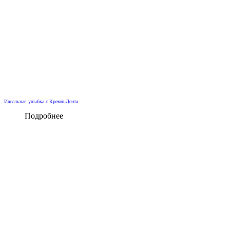
Идеальная улыбка с КремльДента
Подробнее