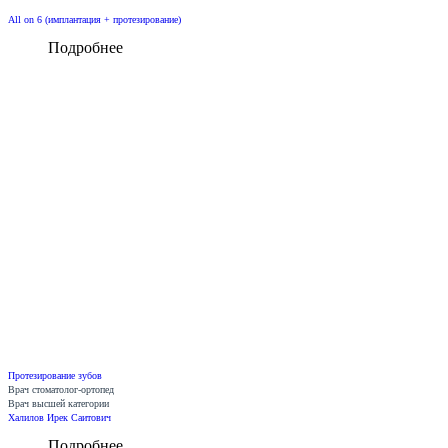
All on 6 (имплантация + протезирование)
Подробнее
Протезирование зубов
Врач стоматолог-ортопед
Врач высшей категории
Халилов Ирек Саитович
Подробнее