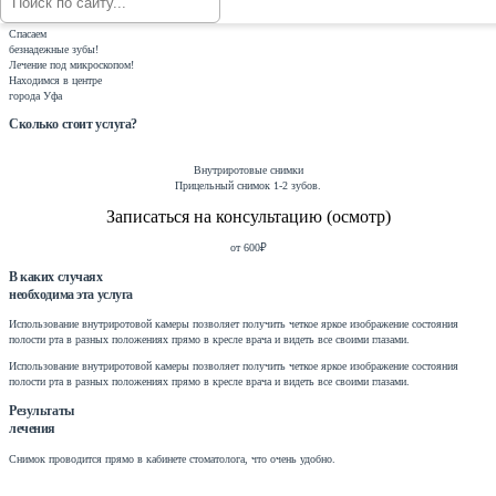
Устраняем причину,
а не симптомы
Спасаем
безнадежные зубы!
Лечение под микроскопом!
Находимся в центре
города Уфа
Сколько стоит услуга?
Внутриротовые снимки
Прицельный снимок 1-2 зубов.
Записаться на консультацию (осмотр)
от 600₽
В каких случаях
необходима эта услуга
Использование внутриротовой камеры позволяет получить четкое яркое изображение состояния
полости рта в разных положениях прямо в кресле врача и видеть все своими глазами.
Использование внутриротовой камеры позволяет получить четкое яркое изображение состояния
полости рта в разных положениях прямо в кресле врача и видеть все своими глазами.
Результаты
лечения
Снимок проводится прямо в кабинете стоматолога, что очень удобно.