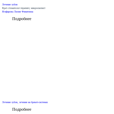
Лечение зубов
Врач стоматолог-терапевт, микроскопист
Ягафарова Лилия Финатовна
Подробнее
Лечение зубов, лечение на брекет-системах
Подробнее