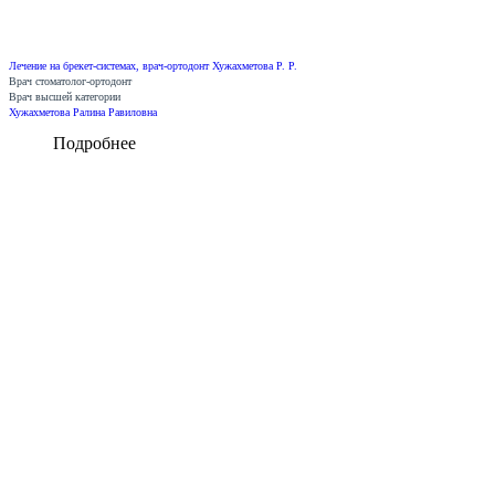
Лечение на брекет-системах, врач-ортодонт Хужахметова Р. Р.
Врач стоматолог-ортодонт
Врач высшей категории
Хужахметова Ралина Равиловна
Подробнее