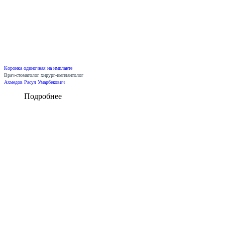
Коронка одиночная на импланте
Врач-стоматолог хирург-имплантолог
Ахмедов Расул Умарбекович
Подробнее