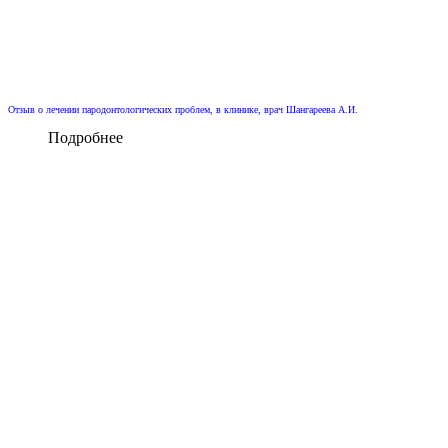
Отзыв о лечении пародонтологических проблем, в клинике, врач Шангареева А.И.
Подробнее