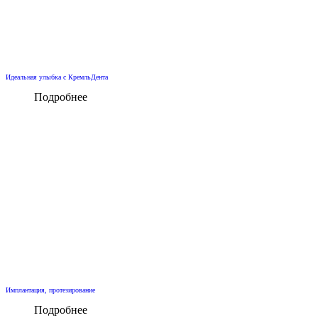
Идеальная улыбка с КремльДента
Подробнее
Имплантация, протезирование
Подробнее