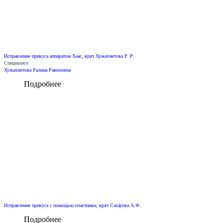
Исправление прикуса аппаратом Хаас, врач Хужахметова Р. Р.
Специалист
Хужахметова Ралина Равиловна
Подробнее
Исправление прикуса с помощью пластинки, врач Сахауова А.Ф.
Подробнее