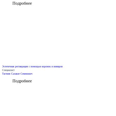
Подробнее
Эстетичная реставрация с помощью коронок и виниров
Специалист
Тастиев Салават Семенович
Подробнее