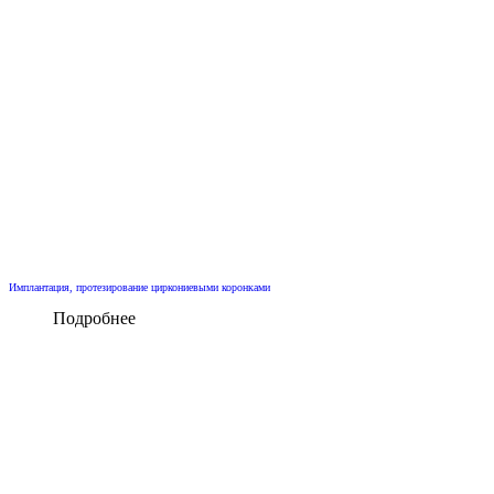
Имплантация, протезирование циркониевыми коронками
Подробнее