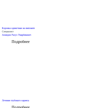
Коронка одиночная на импланте
Специалист
Ахмедов Расул Умарбекович
Подробнее
Лечение глубокого кариеса
Подробнее