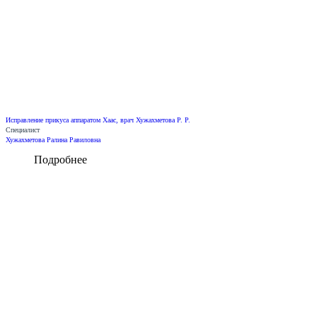
Исправление прикуса аппаратом Хаас, врач Хужахметова Р. Р.
Специалист
Хужахметова Ралина Равиловна
Подробнее