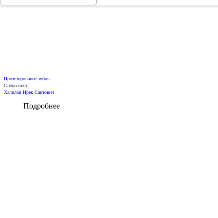
Протезирование зубов
Специалист
Халилов Ирек Саитович
Подробнее