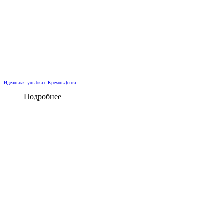
Идеальная улыбка с КремльДента
Подробнее