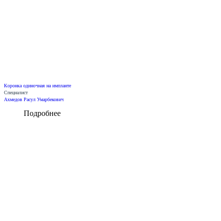
Коронка одиночная на импланте
Специалист
Ахмедов Расул Умарбекович
Подробнее