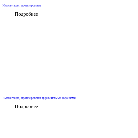
Имплантация, протезирование
Подробнее
Имплантация, протезирование циркониевыми коронками
Подробнее