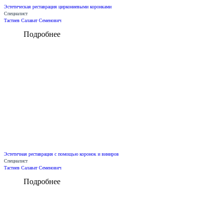
Эстетическая реставрация циркониевыми коронками
Специалист
Тастиев Салават Семенович
Подробнее
Эстетичная реставрация с помощью коронок и виниров
Специалист
Тастиев Салават Семенович
Подробнее