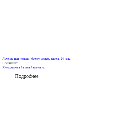
Лечение при помощи брекет систем, парень 24 года
Специалист
Хужахметова Ралина Равиловна
Подробнее