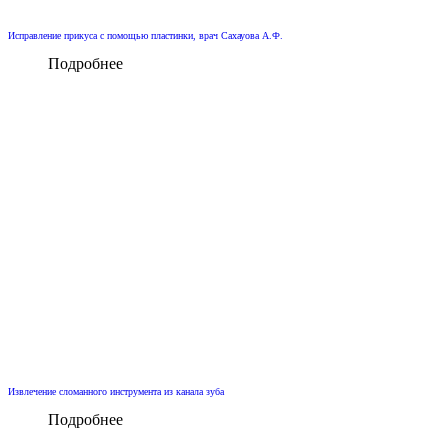
Исправление прикуса с помощью пластинки, врач Сахауова А.Ф.
Подробнее
Извлечение сломанного инструмента из канала зуба
Подробнее