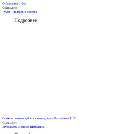
Отбеливание зубов
Специалист
Румия Ильдаровна Ишеева
Подробнее
Отзыв о лечении зубов в клинике, врач Муллабаева З. Ш.
Специалист
Муллабаева Зимфира Шамилевна