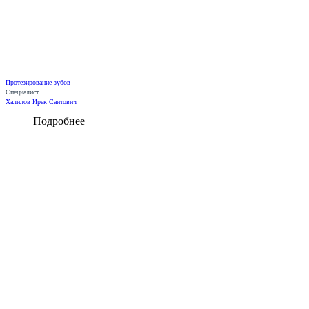
Протезирование зубов
Специалист
Халилов Ирек Саитович
Подробнее