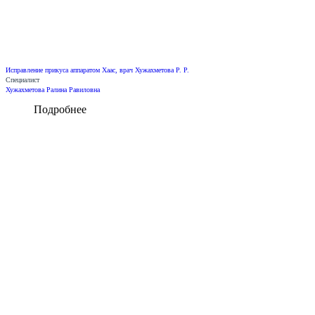
Исправление прикуса аппаратом Хаас, врач Хужахметова Р. Р.
Специалист
Хужахметова Ралина Равиловна
Подробнее