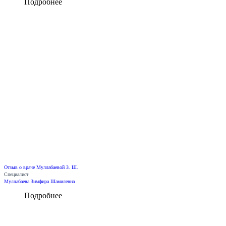
Подробнее
Отзыв о враче Муллабаевой З. Ш.
Специалист
Муллабаева Зимфира Шамилевна
Подробнее