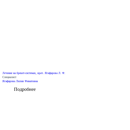
Лечение на брекет-системах, врач. Ягафарова Л. Ф.
Специалист
Ягафарова Лилия Финатовна
Подробнее