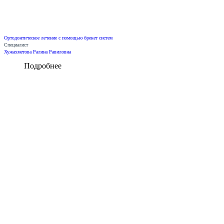
Ортодонтическое лечение с помощью брекет систем
Специалист
Хужахметова Ралина Равиловна
Подробнее