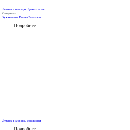
Лечение с помощью брекет систем
Специалист
Хужахметова Ралина Равиловна
Подробнее
Лечение в клинике, ортодонтия
Подробнее