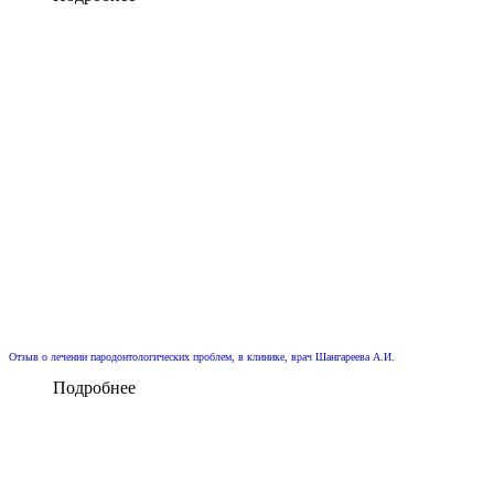
Отзыв о лечении пародонтологических проблем, в клинике, врач Шангареева А.И.
Подробнее