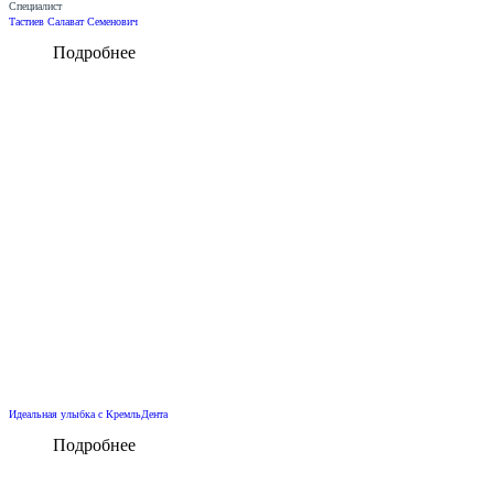
Специалист
Тастиев Салават Семенович
Подробнее
Идеальная улыбка с КремльДента
Подробнее