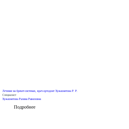
Лечение на брекет-системах, врач-ортодонт Хужахметова Р. Р.
Специалист
Хужахметова Ралина Равиловна
Подробнее