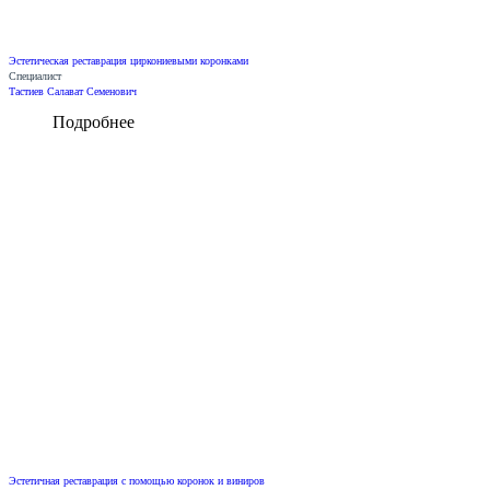
Эстетическая реставрация циркониевыми коронками
Специалист
Тастиев Салават Семенович
Подробнее
Эстетичная реставрация с помощью коронок и виниров