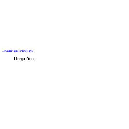
Профгигиена полости рта
Подробнее