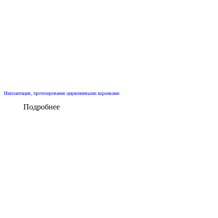
Имплантация, протезирование циркониевыми коронками
Подробнее