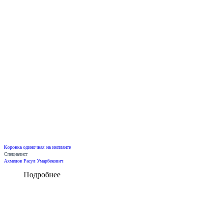
Коронка одиночная на импланте
Специалист
Ахмедов Расул Умарбекович
Подробнее