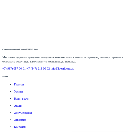
Стоматологический центр
KREMLdenta
Мы очень дорожим доверием, которое оказывают наши клиенты и партнеры, поэтому стремимся
оказывать доступную качественную медицинскую помощь.
+7 (987) 057-00-01
+7 (347) 216-00-02
info@kremldenta.ru
Меню
Главная
Услуги
Наши врачи
Акции
Документация
Лицензии
Контакты