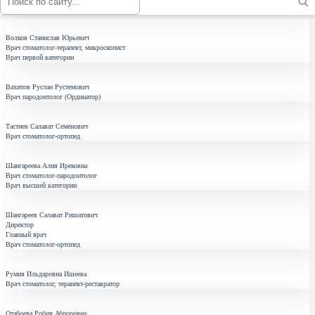
Врач стоматолог-терапевт, микроскопист
Волков Станислав Юрьевич
Врач стоматолог-терапевт, микроскопист
Врач первой категории
Вахитов Руслан Рустемович
Врач пародонтолог (Ординатор)
Тастиев Салават Семенович
Врач стоматолог-ортопед
Шангареева Алия Ирековна
Врач стоматолог-пародонтолог
Врач высшей категории
Шангареев Салават Ришатович
Директор
Главный врач
Врач стоматолог-ортопед
Румия Ильдаровна Ишеева
Врач стоматолог, терапевт-реставратор
Отабоева Робия Аброровна