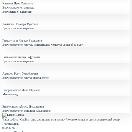
Халилов Ирек Саитович
Врач стоматолог-ортопед
Врач высшей категории
Халикова Эльмира Фуатовна
Врач стоматолог-терапевт
Гиззатуллин Ильдар Варисович
Врач стоматолог-хирург, имплантолог, челюстно-лицевой хирург
Гильманова Алина Гафуровна
Врач стоматолог-терапевт
Ахмедов Расул Умарбекович
Врач-стоматолог хирург-имплантолог
Габдрахманова Инна Юрьевна
Миологопед
Бикбулатова Айгуль Ильдаровна
Врач стоматолог-ортодонт (Ординатор)
Часы работы
Узнайте наше расписание и запланируйте свою запись в стоматологический центр
Понедельник
9:00-21:00