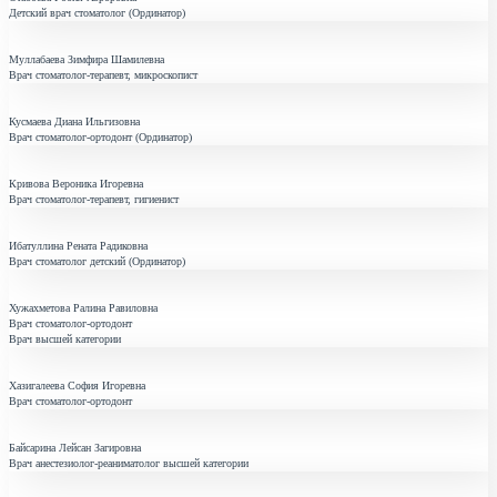
Детский врач стоматолог (Ординатор)
Муллабаева Зимфира Шамилевна
Врач стоматолог-терапевт, микроскопист
Кусмаева Диана Ильгизовна
Врач стоматолог-ортодонт (Ординатор)
Кривова Вероника Игоревна
Врач стоматолог-терапевт, гигиенист
Ибатуллина Рената Радиковна
Врач стоматолог детский (Ординатор)
Хужахметова Ралина Равиловна
Врач стоматолог-ортодонт
Врач высшей категории
Хазигалеева София Игоревна
Врач стоматолог-ортодонт
Байсарина Лейсан Загировна
Врач анестезиолог-реаниматолог высшей категории