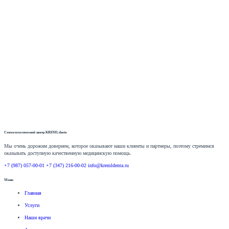
Стоматологический центр
KREMLdenta
Мы очень дорожим доверием, которое оказывают наши клиенты и партнеры, поэтому стремимся
оказывать доступную качественную медицинскую помощь.
+7 (987) 057-00-01
+7 (347) 216-00-02
info@kremldenta.ru
Меню
Главная
Услуги
Наши врачи