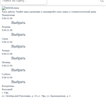
Записаться на прием
Часы работы
Узнайте наше расписание и запланируйте свою запись в стоматологический центр
Понедельник
9:00-21:00
Выбрать
Вторник
9:00-21:00
Выбрать
Среда
9:00-21:00
Выбрать
Четверг
9:00-21:00
Выбрать
Пятница
9:00-21:00
Выбрать
Суббота
9:00-15:00
Выбрать
Воскресенье
Выходной
г. Уфа,
ул. Октябрьской Революции, д. 23 а
г. Уфа, ул. Краснодонская, д. 5